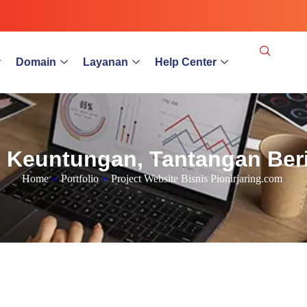
Domain
Layanan
Help Center
? Keuntungan, Tantangan Ber
Home
»
Portfolio
»
Project Website Bisnis Pionirjaring.com