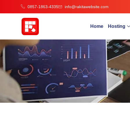
0857-1863-4335
info@rakitawebsite.com
Home
Hosting