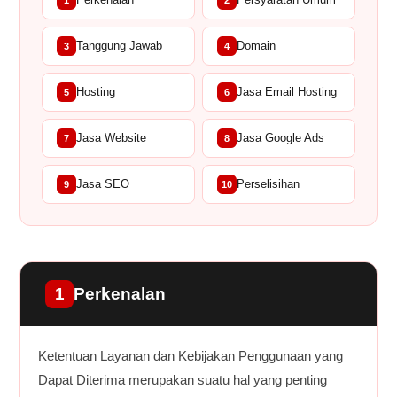
Tanggung Jawab
Domain
3
4
Hosting
Jasa Email Hosting
5
6
Jasa Website
Jasa Google Ads
7
8
Jasa SEO
Perselisihan
9
10
1
Perkenalan
Ketentuan Layanan dan Kebijakan Penggunaan yang
Dapat Diterima merupakan suatu hal yang penting