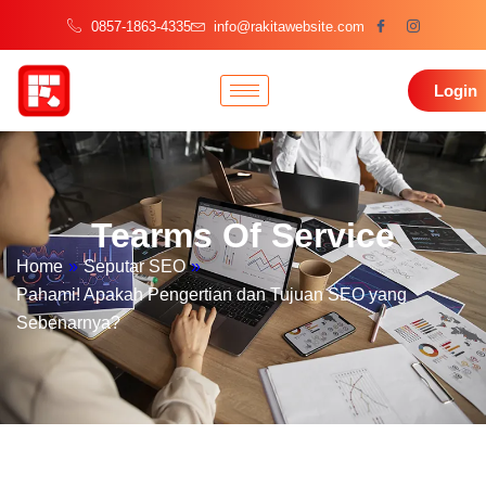
0857-1863-4335
info@rakitawebsite.com
Login
Tearms Of Service
Home
»
Seputar SEO
»
Pahami! Apakah Pengertian dan Tujuan SEO yang
Sebenarnya?