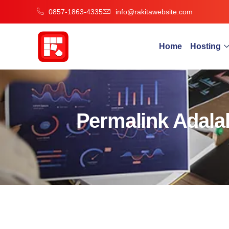
0857-1863-4335
info@rakitawebsite.com
Home
Hosting
Permalink Adala