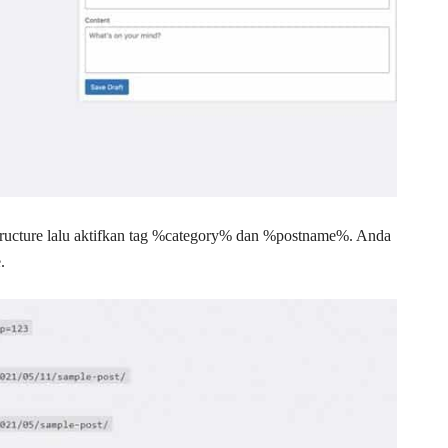
tructure lalu aktifkan tag %category% dan %postname%. Anda
.