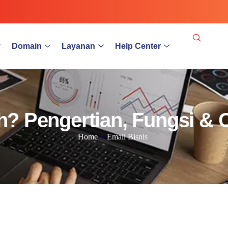
Domain
Layanan
Help Center
h? Pengertian, Fungsi & 
Home
»
Email Bisnis