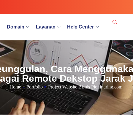
Domain
Layanan
Help Center
unggulan, Cara Menggunakan
agai Remote Dekstop Jarak 
Home
»
Portfolio
»
Project Website Bisnis Pionirjaring.com