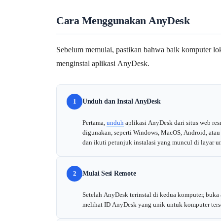
Cara Menggunakan AnyDesk
Sebelum memulai, pastikan bahwa baik komputer lok
menginstal aplikasi AnyDesk.
1
Unduh dan Instal AnyDesk
Pertama,
unduh
aplikasi AnyDesk dari situs web res
digunakan, seperti Windows, MacOS, Android, atau i
dan ikuti petunjuk instalasi yang muncul di layar 
2
Mulai Sesi Remote
Setelah AnyDesk terinstal di kedua komputer, buka
melihat ID AnyDesk yang unik untuk komputer ters