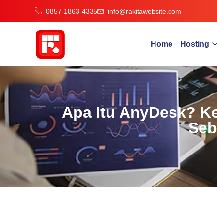
0857-1863-4335
info@rakitawebsite.com
Home
Hosting
Apa Itu AnyDesk? Ke
Seb