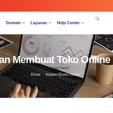
Domain
Layanan
Help Center
kan Membuat Toko Online 
tingkat pelayanan bisnis
Home
»
Seputar Bisnis Online