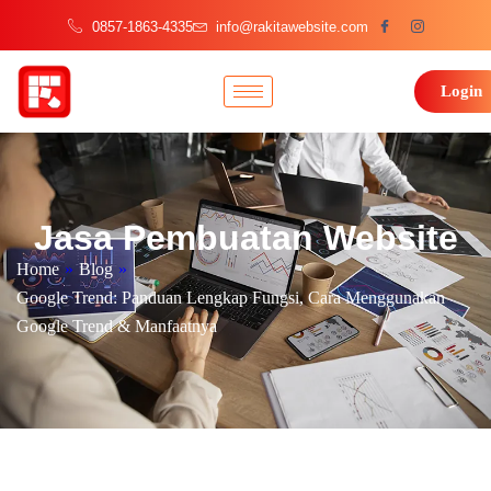
0857-1863-4335
info@rakitawebsite.com
Login
Jasa Pembuatan Website
Home
»
Blog
»
Google Trend: Panduan Lengkap Fungsi, Cara Menggunakan
Google Trend & Manfaatnya