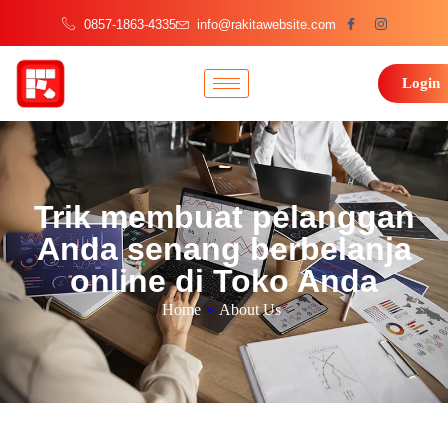
0857-1863-4335
info@rakitawebsite.com
Login
Trik membuat pelanggan
Anda senang berbelanja
online di Toko Anda
Home
»
About Us