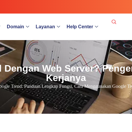
Domain
Layanan
Help Center
 Dengan Web Server? Pengert
Kerjanya
ogle Trend: Panduan Lengkap Fungsi, Cara Menggunakan Google Tr