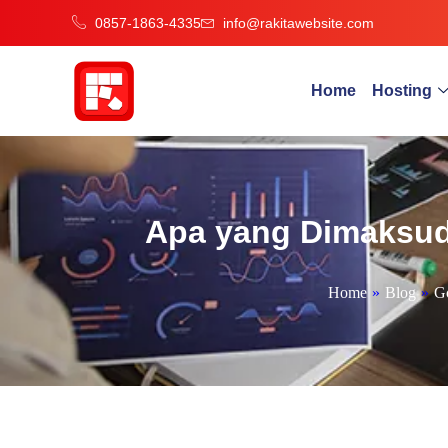
0857-1863-4335
info@rakitawebsite.com
Home
Hosting
Apa yang Dimaksud
Home
»
Blog
»
Go