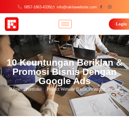
0857-1863-4335
info@rakitawebsite.com
Login
10 Keuntungan Beriklan &
Promosi Bisnis Dengan
Google Ads
Home
»
Portfolio
»
Project Website Bisnis Pionirjaring.com