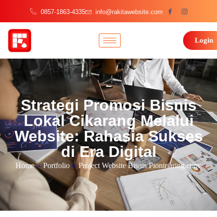
0857-1863-4335
info@rakitawebsite.com
Login
Strategi Promosi Bisnis
Lokal Cikarang Melalui
Website: Rahasia Sukses
di Era Digital
Home
»
Portfolio
»
Project Website Bisnis Pionirjaring.com