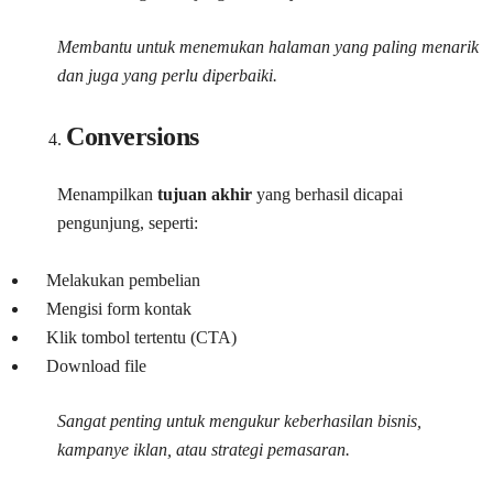
Membantu untuk menemukan halaman yang paling menarik
dan juga yang perlu diperbaiki.
Conversions
Menampilkan
tujuan akhir
yang berhasil dicapai
pengunjung, seperti:
Melakukan pembelian
Mengisi form kontak
Klik tombol tertentu (CTA)
Download file
Sangat penting untuk mengukur keberhasilan bisnis,
kampanye iklan, atau strategi pemasaran.