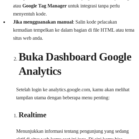
atau
Google Tag Manager
untuk integrasi tanpa perlu
menyentuh kode.
Jika mengguanakan manual
: Salin kode pelacakan
kemudian tempelkan ke dalam bagian di file HTML atau tema
situs web anda.
Buka Dashboard Google
Analytics
Setelah login ke analytics.google.com, kamu akan melihat
tampilan utama dengan beberapa menu penting:
Realtime
Menunjukkan informasi tentang pengunjung yang sedang