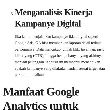
Menganalisis Kinerja
Kampanye Digital
Jika kamu menjalankan kampanye iklan digital seperti
Google Ads, GA bisa memberikan laporan detail terkait
performanya. Data mencakup jumlah klik, tayangan, rasio
klik-tayang (CTR), hingga berapa banyak yang akhirnya
menjadi pelanggan. Analisis ini membantu menentukan
apakah kampanye yang dilakukan sudah sesuai target atau
perlu dioptimalkan.
Manfaat Google
Analytics untuk