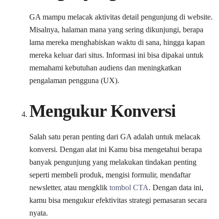
GA mampu melacak aktivitas detail pengunjung di website.
Misalnya, halaman mana yang sering dikunjungi, berapa
lama mereka menghabiskan waktu di sana, hingga kapan
mereka keluar dari situs. Informasi ini bisa dipakai untuk
memahami kebutuhan audiens dan meningkatkan
pengalaman pengguna (UX).
Mengukur Konversi
Salah satu peran penting dari GA adalah untuk melacak
konversi. Dengan alat ini Kamu bisa mengetahui berapa
banyak pengunjung yang melakukan tindakan penting
seperti membeli produk, mengisi formulir, mendaftar
newsletter, atau mengklik
tombol CTA
. Dengan data ini,
kamu bisa mengukur efektivitas strategi pemasaran secara
nyata.