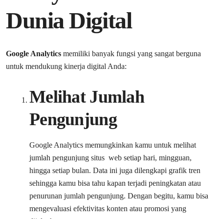
Dunia Digital
Google Analytics
memiliki banyak fungsi yang sangat berguna
untuk mendukung kinerja digital Anda:
Melihat Jumlah
Pengunjung
Google Analytics memungkinkan kamu untuk melihat
jumlah pengunjung situs web setiap hari, mingguan,
hingga setiap bulan. Data ini juga dilengkapi grafik tren
sehingga kamu bisa tahu kapan terjadi peningkatan atau
penurunan jumlah pengunjung. Dengan begitu, kamu bisa
mengevaluasi efektivitas konten atau promosi yang