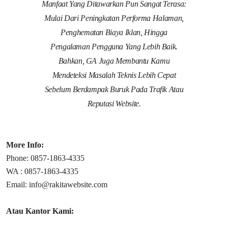
Manfaat Yang Ditawarkan Pun Sangat Terasa:
Mulai Dari Peningkatan Performa Halaman,
Penghematan Biaya Iklan, Hingga
Pengalaman Pengguna Yang Lebih Baik.
Bahkan, GA Juga Membantu Kamu
Mendeteksi Masalah Teknis Lebih Cepat
Sebelum Berdampak Buruk Pada Trafik Atau
Reputasi Website.
More Info:
Phone: 0857-1863-4335
WA : 0857-1863-4335
Email: info@rakitawebsite.com
Atau Kantor Kami: