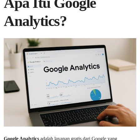
Apa Itu Google
Analytics?
Google Analytics
adalah layanan gratis dari Google yang