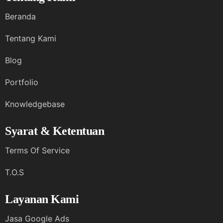
Beranda
Tentang Kami
Blog
Portfolio
Knowledgebase
Syarat & Ketentuan
Terms Of Service
T.O.S
Layanan Kami
Jasa Google Ads