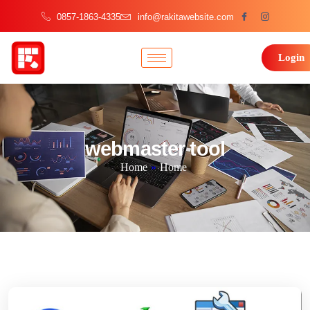
0857-1863-4335
info@rakitawebsite.com
Login
webmaster tool
Home
»
Home