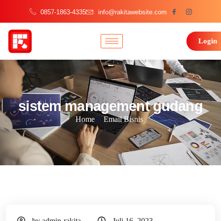
0857-1863-4335
info@rakitawebsite.com
Login
sistem management gudang
Home
»
Email Bisnis
by admin-rakita
Juli 16, 2023