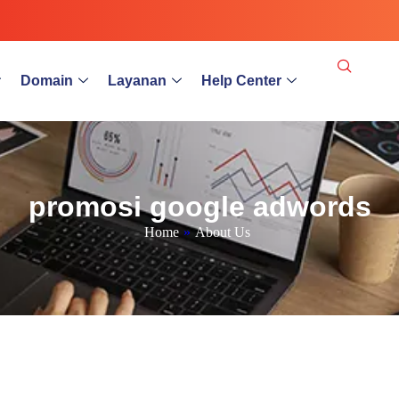
Domain
Layanan
Help Center
promosi google adwords
Home
»
About Us