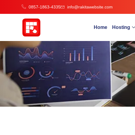
0857-1863-4335
info@rakitawebsite.com
Home
Hosting