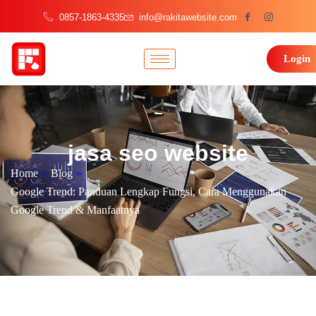
0857-1863-4335
info@rakitawebsite.com
Login
jasa seo website
Home
»
Blog
»
Google Trend: Panduan Lengkap Fungsi, Cara Menggunakan
Google Trend & Manfaatnya