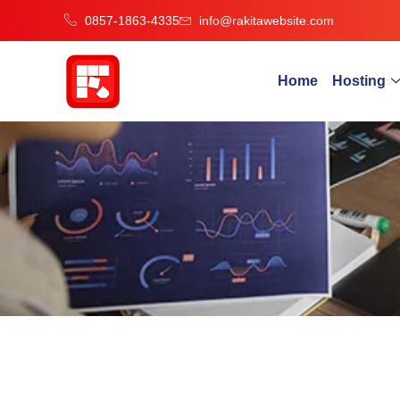
0857-1863-4335
info@rakitawebsite.com
Home
Hosting