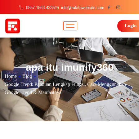
0857-1863-4335
info@rakitawebsite.com
Login
apa itu imunify360
Home
»
Blog
»
Google Trend: Panduan Lengkap Fungsi, Cara Menggunakan
Google Trend & Manfaatnya