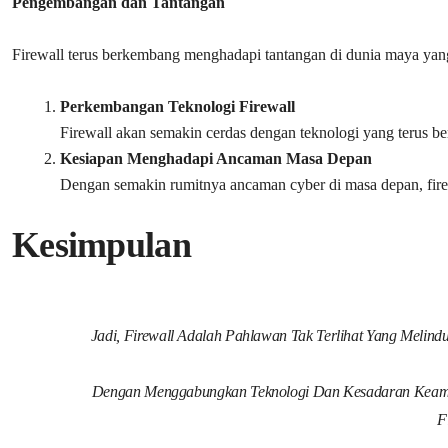
Pengembangan dan Tantangan
Firewall terus berkembang menghadapi tantangan di dunia maya yang
Perkembangan Teknologi Firewall
Firewall akan semakin cerdas dengan teknologi yang terus b
Kesiapan Menghadapi Ancaman Masa Depan
Dengan semakin rumitnya ancaman cyber di masa depan, firew
Kesimpulan
Jadi, Firewall Adalah Pahlawan Tak Terlihat Yang Meli
Dengan Menggabungkan Teknologi Dan Kesadaran Keaman
F