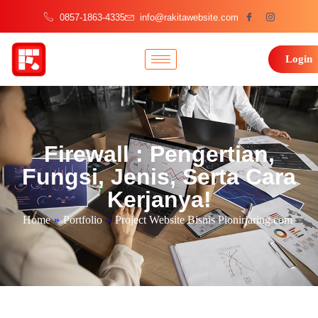
0857-1863-4335
info@rakitawebsite.com
Login
Firewall : Pengertian,
Fungsi, Jenis, Serta Cara
Kerjanya!
Home
»
Portfolio
»
Project Website Bisnis Pionirjaring.com