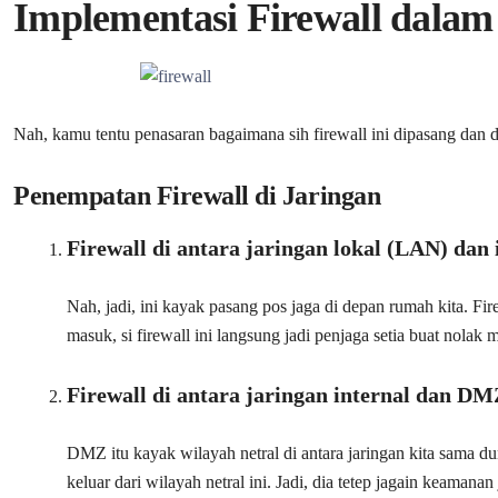
Implementasi Firewall dalam
Nah, kamu tentu penasaran bagaimana sih firewall ini dipasang dan di
Penempatan Firewall di Jaringan
Firewall di antara jaringan lokal (LAN) dan 
Nah, jadi, ini kayak pasang pos jaga di depan rumah kita. Fire
masuk, si firewall ini langsung jadi penjaga setia buat nolak
Firewall di antara jaringan internal dan DM
DMZ itu kayak wilayah netral di antara jaringan kita sama du
keluar dari wilayah netral ini. Jadi, dia tetep jagain keamanan