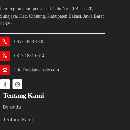
Perum gramapuri persada Jl. Ulin No.20 Blk. U20,
Sukajaya, Kec. Cibitung, Kabupaten Bekasi, Jawa Barat
17520
0857 1863 4335
0813 1881 6614
info@rakitawebsite.com
Tentang Kami
Beranda
Tentang Kami