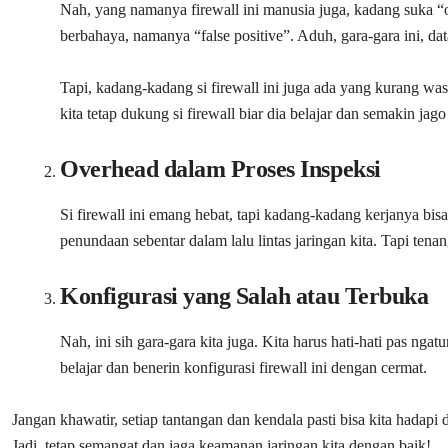
Nah, yang namanya firewall ini manusia juga, kadang suka “o
berbahaya, namanya “false positive”. Aduh, gara-gara ini, da
Tapi, kadang-kadang si firewall ini juga ada yang kurang wa
kita tetap dukung si firewall biar dia belajar dan semakin j
Overhead dalam Proses Inspeksi
Si firewall ini emang hebat, tapi kadang-kadang kerjanya bisa
penundaan sebentar dalam lalu lintas jaringan kita. Tapi tenan
Konfigurasi yang Salah atau Terbuka
Nah, ini sih gara-gara kita juga. Kita harus hati-hati pas ngatu
belajar dan benerin konfigurasi firewall ini dengan cermat.
Jangan khawatir, setiap tantangan dan kendala pasti bisa kita hadapi 
Jadi, tetap semangat dan jaga keamanan jaringan kita dengan baik!