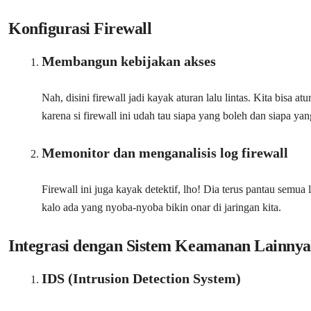
Konfigurasi Firewall
Membangun kebijakan akses
Nah, disini firewall jadi kayak aturan lalu lintas. Kita bisa a
karena si firewall ini udah tau siapa yang boleh dan siapa ya
Memonitor dan menganalisis log firewall
Firewall ini juga kayak detektif, lho! Dia terus pantau semua l
kalo ada yang nyoba-nyoba bikin onar di jaringan kita.
Integrasi dengan Sistem Keamanan Lainnya
IDS (Intrusion Detection System)