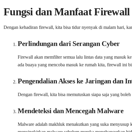
Fungsi dan Manfaat Firewall
Dengan kehadiran firewall, kita bisa tidur nyenyak di malam hari, ka
Perlindungan dari Serangan Cyber
Firewall akan memfilter semua lalu lintas data yang masuk ke
ada buaya yang mencoba masuk ke rumah kita, firewall ini b
Pengendalian Akses ke Jaringan dan In
Dengan firewall, kita bisa memutuskan siapa saja yang boleh m
Mendeteksi dan Mencegah Malware
Malware adalah makhluk menakutkan yang suka menyusup ke dal
menyingkirkan malware sebelum mereka menghancurkan hidu