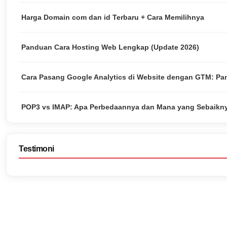
Harga Domain com dan id Terbaru + Cara Memilihnya
Panduan Cara Hosting Web Lengkap (Update 2026)
Cara Pasang Google Analytics di Website dengan GTM: Pa
POP3 vs IMAP: Apa Perbedaannya dan Mana yang Sebaikn
Testimoni