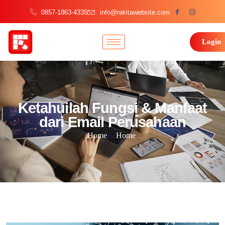
0857-1863-4335
info@rakitawebsite.com
Login
Ketahuilah Fungsi & Manfaat
dari Email Perusahaan
Home
»
Home