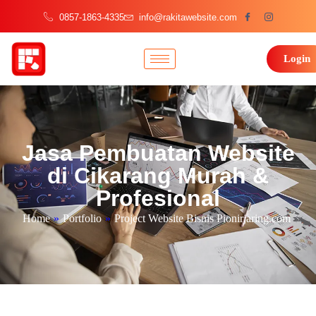
0857-1863-4335
info@rakitawebsite.com
Login
Jasa Pembuatan Website
di Cikarang Murah &
Profesional
Home
»
Portfolio
»
Project Website Bisnis Pionirjaring.com