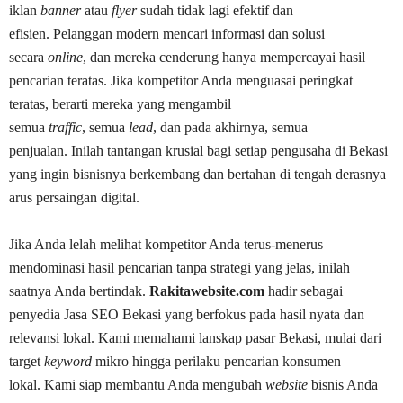
iklan
banner
atau
flyer
sudah tidak lagi efektif dan
efisien.
Pelanggan modern mencari informasi dan solusi
secara
online
,
dan mereka cenderung hanya mempercayai hasil
pencarian teratas.
Jika kompetitor Anda menguasai peringkat
teratas,
berarti mereka yang mengambil
semua
traffic
,
semua
lead
,
dan pada akhirnya,
semua
penjualan.
Inilah tantangan krusial bagi setiap pengusaha di Bekasi
yang ingin bisnisnya berkembang dan bertahan di tengah derasnya
arus persaingan digital.
Jika Anda lelah melihat kompetitor Anda terus-menerus
mendominasi hasil pencarian tanpa strategi yang jelas,
inilah
saatnya Anda bertindak.
Rakitawebsite.com
hadir sebagai
penyedia Jasa SEO Bekasi yang berfokus pada hasil nyata dan
relevansi lokal.
Kami memahami lanskap pasar Bekasi,
mulai dari
target
keyword
mikro hingga perilaku pencarian konsumen
lokal.
Kami siap membantu Anda mengubah
website
bisnis Anda