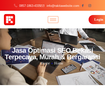
0857-1863-4335
info@rakitawebsite.com
Login
Jasa Optimasi SEO Bekasi
Terpecaya, Murah & Bergaransi
Home
»
Home