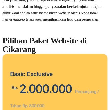
peta jalan yang jelas menuju dominasi digital, yang dimulai dari
analisis mendalam
hingga
penyesuaian berkelanjutan
. Tujuan
akhir kami adalah satu: memastikan
website
bisnis Anda tidak
hanya
ranking
tetapi juga
menghasilkan
lead
dan penjualan.
Pilihan Paket Website di
Cikarang
Basic Exclusive
2.000.000
Rp.
Perpanjang /
Tahun Rp. 800.000