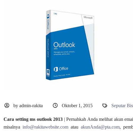
by admin-rakita
Oktober 1, 2015
Seputar Bis
Cara setting ms outlook
2013
| Pernahkah Anda melihat akun emai
misalnya
info@rakitawebsite.com
atau
akunAnda@pta.com
, pemb