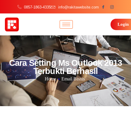
0857-1863-4335
info@rakitawebsite.com
Login
Cara Setting Ms Outlook 2013
Terbukti Berhasil
Home
»
Email Bisnis