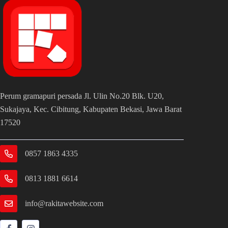
Perum gramapuri persada Jl. Ulin No.20 Blk. U20,
Sukajaya, Kec. Cibitung, Kabupaten Bekasi, Jawa Barat
17520
0857 1863 4335
0813 1881 6614
info@rakitawebsite.com