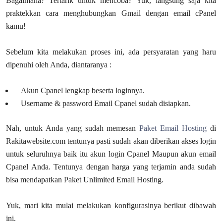
Bagaimana? Tertarik untuk mencoba? Yuk, langsung saja kita
praktekkan cara menghubungkan Gmail dengan email cPanel
kamu!
Sebelum kita melakukan proses ini, ada persyaratan yang haru
dipenuhi oleh Anda, diantaranya :
Akun Cpanel lengkap beserta loginnya.
Username & password Email Cpanel sudah disiapkan.
Nah, untuk Anda yang sudah memesan
Paket Email Hosting
di
Rakitawebsite.com tentunya pasti sudah akan diberikan akses login
untuk seluruhnya baik itu akun login Cpanel Maupun akun email
Cpanel Anda. Tentunya dengan harga yang terjamin anda sudah
bisa mendapatkan Paket Unlimited Email Hosting.
Yuk, mari kita mulai melakukan konfigurasinya berikut dibawah
ini.