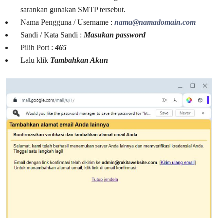
sarankan gunakan SMTP tersebut.
Nama Pengguna / Username :
nama@namadomain.com
Sandi / Kata Sandi :
Masukan password
Pilih Port :
465
Lalu klik
Tambahkan Akun