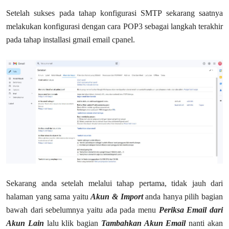
Setelah sukses pada tahap konfigurasi SMTP sekarang saatnya
melakukan konfigurasi dengan cara POP3 sebagai langkah terakhir
pada tahap installasi gmail email cpanel.
Sekarang anda setelah melalui tahap pertama, tidak jauh dari
halaman yang sama yaitu
Akun & Import
anda hanya pilih bagian
bawah dari sebelumnya yaitu ada pada menu
Periksa Email dari
Akun Lain
lalu klik bagian
Tambahkan Akun Email
nanti akan