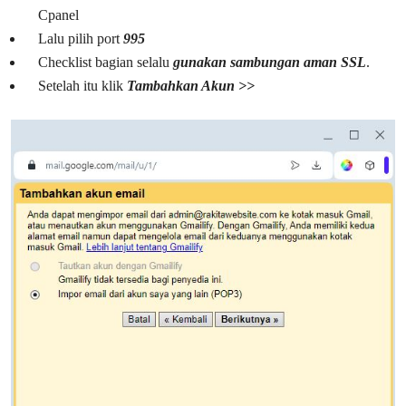
Cpanel
Lalu pilih port
995
Checklist bagian selalu
gunakan sambungan aman SSL
.
Setelah itu klik
Tambahkan Akun >>