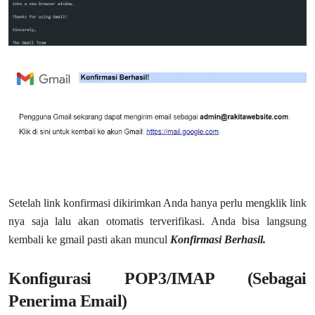
Setelah link konfirmasi dikirimkan Anda hanya perlu mengklik link
nya saja lalu akan otomatis terverifikasi. Anda bisa langsung
kembali ke gmail pasti akan muncul
Konfirmasi Berhasil.
Konfigurasi POP3/IMAP (Sebagai
Penerima Email)