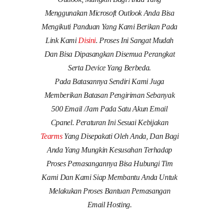
Menggunakan Microsoft Outlook Anda Bisa
Mengikuti Panduan Yang Kami Berikan Pada
Link Kami
Disini
. Proses Ini Sangat Mudah
Dan Bisa Dipasangkan Disemua Perangkat
Serta Device Yang Berbeda.
Pada Batasannya Sendiri Kami Juga
Memberikan Batasan Pengiriman Sebanyak
500 Email /jam Pada Satu Akun Email
Cpanel. Peraturan Ini Sesuai Kebijakan
Tearms
Yang Disepakati Oleh Anda, Dan Bagi
Anda Yang Mungkin Kesusahan Terhadap
Proses Pemasangannya Bisa Hubungi Tim
Kami Dan Kami Siap Membantu Anda Untuk
Melakukan Proses Bantuan Pemasangan
Email Hosting.