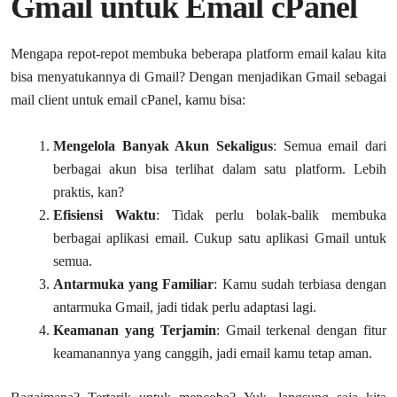
Gmail untuk Email cPanel
Mengapa repot-repot membuka beberapa platform email kalau kita
bisa menyatukannya di Gmail? Dengan menjadikan Gmail sebagai
mail client untuk email cPanel, kamu bisa:
Mengelola Banyak Akun Sekaligus
: Semua email dari
berbagai akun bisa terlihat dalam satu platform. Lebih
praktis, kan?
Efisiensi Waktu
: Tidak perlu bolak-balik membuka
berbagai aplikasi email. Cukup satu aplikasi Gmail untuk
semua.
Antarmuka yang Familiar
: Kamu sudah terbiasa dengan
antarmuka Gmail, jadi tidak perlu adaptasi lagi.
Keamanan yang Terjamin
: Gmail terkenal dengan fitur
keamanannya yang canggih, jadi email kamu tetap aman.