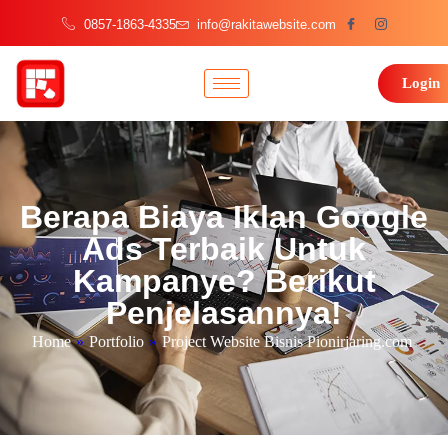
0857-1863-4335
info@rakitawebsite.com
Login
Berapa Biaya Iklan Google
Ads Terbaik Untuk
Kampanye? Berikut
Penjelasannya!
Home
»
Portfolio
»
Project Website Bisnis Pionirjaring.com