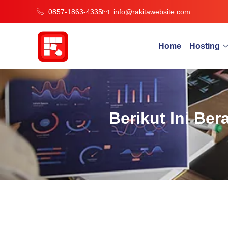
0857-1863-4335
info@rakitawebsite.com
Home
Hosting
Berikut Ini Be