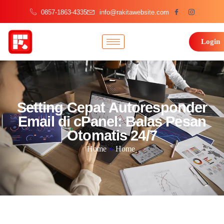
0857-1863-4335
info@rakitawebsite.com
Login
Setting Cepat Autoresponder
Email di cPanel: Balas Pesan
Otomatis 24/7
Home
»
Home