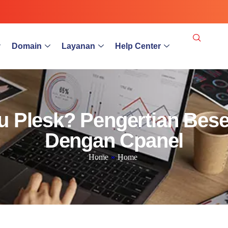
Domain
Layanan
Help Center
Itu Plesk? Pengertian Bes
Dengan Cpanel
Home
»
Home