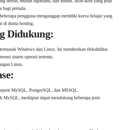
bersih, mudah dipahami, dan intuitif. Ikon-ikon yang jelas
a bagi pemula.
 beberapa pengguna menganggap memiliki kurva belajar yang
i di dunia hosting.
ng Didukung:
termasuk Windows dan Linux. Ini memberikan fleksibilitas
ensi sistem operasi tertentu.
kungan Linux.
se:
 seperti MySQL, PostgreSQL, dan MSSQL.
k MySQL, meskipun dapat mendukung beberapa jenis