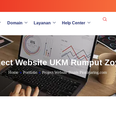
Domain
Layanan
Help Center
ject Website UKM Rumput Zo
Home
»
Portfolio
»
Project Website Bisnis Pionirjaring.com