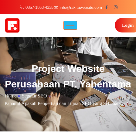
0857-1863-4335
info@rakitawebsite.com
Login
Project Website
Perusahaan PT. Yahentama
Home
»
Seputar SEO
»
Pahami! Apakah Pengertian dan Tujuan SEO yang Sebenarnya?