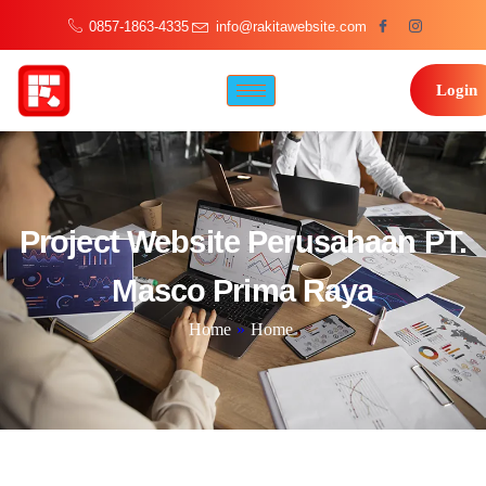
0857-1863-4335
info@rakitawebsite.com
Login
Project Website Perusahaan PT.
Masco Prima Raya
Home
»
Home