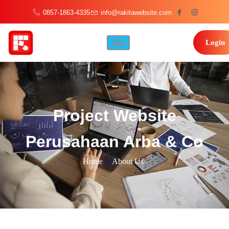
0857-1863-4335
info@rakitawebsite.com
Login
Project Website
Perusahaan Arba & Co
Home
»
About Us