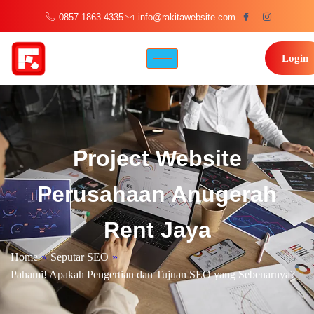
0857-1863-4335
info@rakitawebsite.com
Login
Project Website
Perusahaan Anugerah
Rent Jaya
Home
»
Seputar SEO
»
Pahami! Apakah Pengertian dan Tujuan SEO yang Sebenarnya?