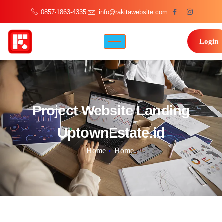
0857-1863-4335
info@rakitawebsite.com
Login
Project Website Landing
UptownEstate.id
Home
»
Home