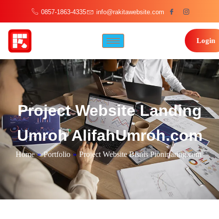
0857-1863-4335
info@rakitawebsite.com
Login
Project Website Landing
Umroh AlifahUmroh.com
Home
»
Portfolio
»
Project Website Bisnis Pionirjaring.com