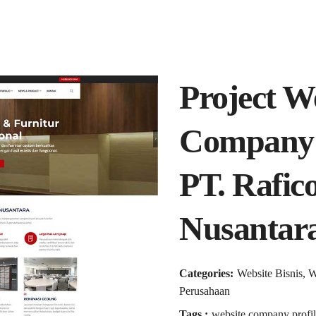
Project W
Company P
PT. Rafic
Nusantar
Categories:
Website Bisnis, 
Perusahaan
Tags :
website company profil