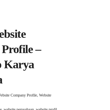
ebsite
rofile –
o Karya
a
Website Company Profile, Website
e, website perusahaan, website profil