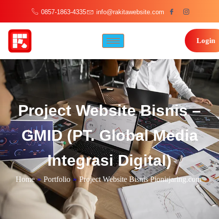
0857-1863-4335
info@rakitawebsite.com
Login
Project Website Bisnis –
GMID (PT. Global Media
Integrasi Digital)
Home
»
Portfolio
»
Project Website Bisnis Pionirjaring.com