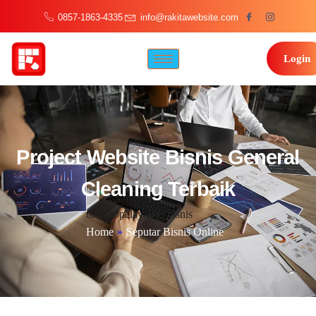
0857-1863-4335
info@rakitawebsite.com
Login
Project Website Bisnis General
Cleaning Terbaik
tingkat pelayanan bisnis
Home
»
Seputar Bisnis Online