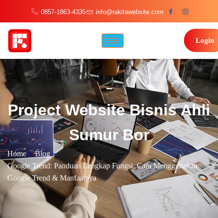
0857-1863-4335
info@rakitawebsite.com
Login
Project Website Bisnis Ahli
Sumur Bor
Home
»
Blog
»
Google Trend: Panduan Lengkap Fungsi, Cara Menggunakan
Google Trend & Manfaatnya