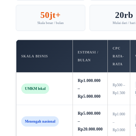
50jt+
20rb
Skala besar / bulan
Mulai dari / hari
CPC
ESTIMASI /
SKALA BISNIS
RATA-
BULAN
RATA
Rp1.000.000
Rp500 –
–
UMKM lokal
Rp1.500
Rp5.000.000
Rp5.000.000
Rp1.000
–
Menengah nasional
–
Rp20.000.000
Rp3.000