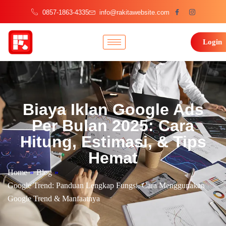
0857-1863-4335
info@rakitawebsite.com
Login
Biaya Iklan Google Ads
Per Bulan 2025: Cara
Hitung, Estimasi, & Tips
Hemat
Home
»
Blog
»
Google Trend: Panduan Lengkap Fungsi, Cara Menggunakan
Google Trend & Manfaatnya