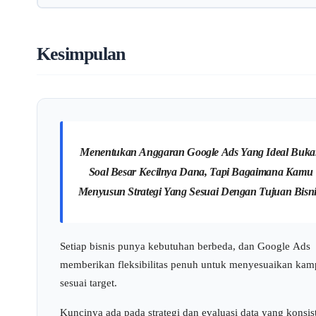
minggu fase pembelajaran algoritma Google. Di fase ini, p
tergantung strategi dan tujuan bisnis kamu.
Budget iklan langsung masuk ke Google. Jika menggunakan
akan terus menyesuaikan sebelum hasilnya benar-benar stabi
agency seperti Rakita, ada management fee terpisah — nam
dikelola tim ahli yang bisa mengoptimasi performa secara
Kesimpulan
berkelanjutan. Ini justru membantu menghindari pemboros
karena strategi lebih terarah.
Menentukan Anggaran Google Ads Yang Ideal Buk
Soal Besar Kecilnya Dana, Tapi Bagaimana Kamu
Menyusun Strategi Yang Sesuai Dengan Tujuan Bisni
Setiap bisnis punya kebutuhan berbeda, dan Google Ads
memberikan fleksibilitas penuh untuk menyesuaikan ka
sesuai target.
Kuncinya ada pada strategi dan evaluasi data yang konsis