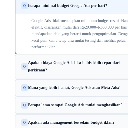
Berapa minimal budget Google Ads per hari?
Q
Google Ads tidak menetapkan minimum budget resmi. Nam
efektif, disarankan mulai dari Rp20.000–Rp50.000 per hari
mendapatkan data yang berarti untuk pengoptimalan. Deng
kecil pun, kamu tetap bisa mulai testing dan melihat peluan
performa iklan.
Apakah biaya Google Ads bisa habis lebih cepat dari
Q
perkiraan?
Ya, jika persaingan kata kunci tinggi dan CPC mahal, budge
Mana yang lebih hemat, Google Ads atau Meta Ads?
Q
bisa habis lebih cepat. Solusinya adalah menetapkan batas 
harian yang ketat dan menggunakan negative keywords. Sela
Tergantung tujuan. Google Ads lebih efektif untuk audiens
optimasi targeting juga penting agar iklan tidak muncul ke 
Berapa lama sampai Google Ads mulai menghasilkan?
Q
aktif mencari produk, sementara Meta Ads lebih baik untuk
yang tidak relevan.
awareness. Untuk konversi langsung, Google Ads umumny
Iklan bisa muncul dalam hitungan jam setelah kampanye akt
memberikan ROI lebih terukur. Untuk konversi langsung, 
Apakah ada management fee selain budget iklan?
Q
Namun untuk data optimal dan pengoptimalan, biasanya bu
Ads umumnya memberikan ROI lebih terukur. Jadi pilihan 